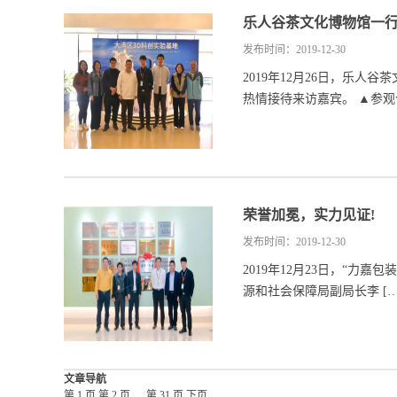
乐人谷茶文化博物馆一
发布时间：2019-12-30
2019年12月26日，乐
热情接待来访嘉宾。 ▲参观合
荣誉加冕，实力见证!
发布时间：2019-12-30
2019年12月23日，“力
源和社会保障局副局长李 […
文章导航
第
1
页
第
2
页
…
第
31
页
下页