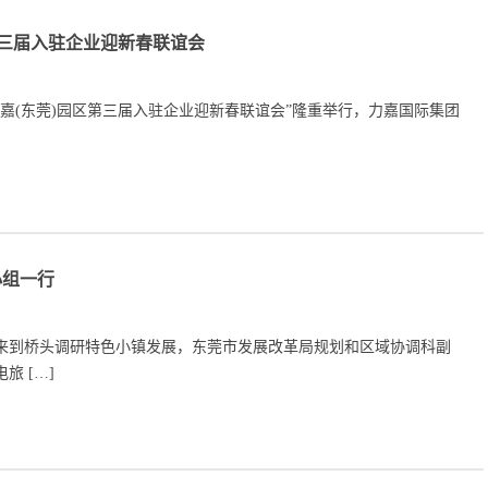
区第三届入驻企业迎新春联谊会
020年力嘉(东莞)园区第三届入驻企业迎新春联谊会”隆重举行，力嘉国际集团
小组一行
研小组来到桥头调研特色小镇发展，东莞市发展改革局规划和区域协调科副
旅 […]