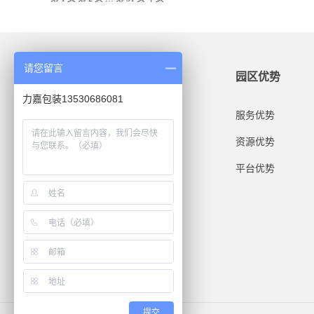
请您留言
走进园区
园区优势
力嘉包装13530686081
投资者:力嘉国际集团
服务优势
园区布局
资源优势
远景规划
平台优势
荣誉资质
园区实景
入驻企业
合作伙伴
提交