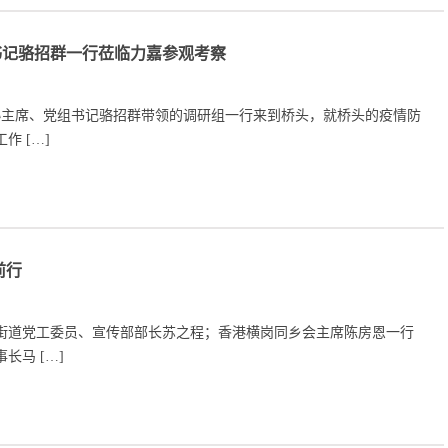
书记骆招群一行莅临力嘉参观考察
市政协主席、党组书记骆招群带领的调研组一行来到桥头，就桥头的疫情防
作 […]
前行
横岗街道党工委员、宣传部部长苏之程；香港横岗同乡会主席陈房恩一行
长马 […]