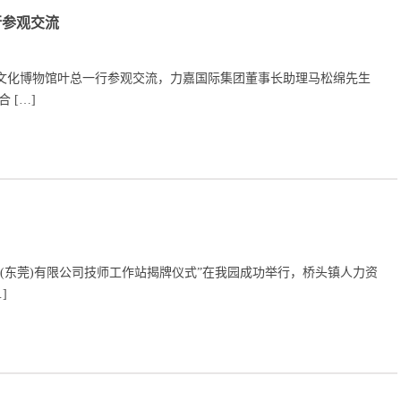
行参观交流
人谷茶文化博物馆叶总一行参观交流，力嘉国际集团董事长助理马松绵先生
 […]
嘉包装(东莞)有限公司技师工作站揭牌仪式”在我园成功举行，桥头镇人力资
]